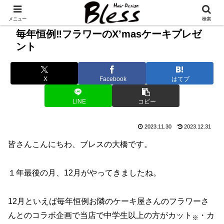
メニュー
検索
毎年恒例‼フラワーのX’masケーキプレゼ
ント
X
Facebook
はてブ
LINE
コピー
2023.11.30
2023.12.31
皆さんこんにちわ、ブレスの大橋です。
１年最後の月、12月がやってきましたね。
12月といえば毎年恒例お隣のケーキ屋さんのフラワーさ
んとのコラボ企画で当店で中学生以上の方がカット
・カ
※