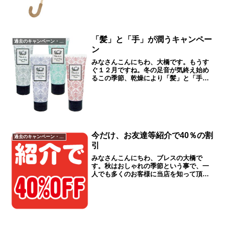
ストレートキャンペーンを行います。 今
年のストレートキャンペーンの目玉は、
なんと、昨年導入して...
「髪」と「手」が潤うキャンペー
過去のキャンペーン・イベント
ン
みなさんこんにちわ、大橋です。もうす
ぐ１２月ですね。冬の足音が気終え始め
るこの季節、乾燥により「髪」と「手」
の潤いがどんどん奪われる嫌な季節です
ね。そこでブレスは前回好評だったハン
ドクリームキャンペーンの第２弾として
「髪」と「手」が潤うキャ...
今だけ、お友達等紹介で40％の割
過去のキャンペーン・イベント
引
みなさんこんにちわ、ブレスの大橋で
す。秋はおしゃれの季節という事で、一
人でも多くのお客様に当店を知って頂き
たく、10月1日（木）～12月13日（日）
に特別ご紹介キャンペーンを行います。
この期間ご紹介カードをお持ちでない方
も割引対象とさせて頂...