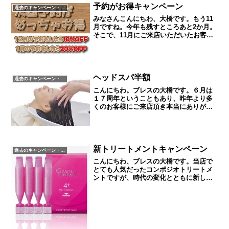
予約がお得キャンペーン
過去のキャンペーン・イベント
みなさんこんにちわ、大橋です。もう11
月ですね。今年も残すところあと2か月。
そこで、11月にご来店いただいたお客様
には、込み合う12月の予約を確実にお取
りいただく、または、落ち着いて施術を
受けて頂ける1月のご予約をお取頂き帰ら
れると、割引に...
ヘッドスパ半額
過去のキャンペーン・イベント
こんにちわ。ブレスの大橋です。６月は
１７周年ということもあり、昨年より多
くのお客様にご来店頂き本当にありがと
うございました。７月からは新たに１８
周年へ向けてしっかりと歩んでいきます
ので、皆様よろしくお願い致します。と
ころで、最近はかなり熱く...
新トリートメントキャンペーン
過去のキャンペーン・イベント
こんにちわ、ブレスの大橋です。当店で
とても人気だったコンポジオトリートメ
ントですが、時代の変化とともに新しく
て質の良いトリートメントが色々出てき
た為、この度、トリートメントを見直す
ことになり新しいトリートメントとして
グランドリンケージを利用...