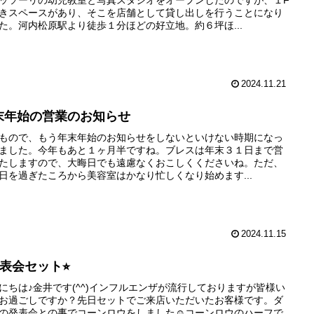
ッソーリの幼児教室と写真スタジオをオープンしたのですが、１F
きスペースがあり、そこを店舗として貸し出しを行うことになり
た。河内松原駅より徒歩１分ほどの好立地。約６坪ほ...
2024.11.21
末年始の営業のお知らせ
もので、もう年末年始のお知らせをしないといけない時期になっ
ました。今年もあと１ヶ月半ですね。ブレスは年末３１日まで営
たしますので、大晦日でも遠慮なくおこしくくださいね。ただ、
日を過ぎたころから美容室はかなり忙しくなり始めます...
2024.11.15
発表会セット⭐︎
にちは♪金井です(^^)インフルエンザが流行しておりますが皆様い
お過ごしですか？先日セットでご来店いただいたお客様です。ダ
の発表会との事でコーンロウをしました☺︎コーンロウのハーフで