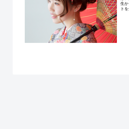
生か
トを