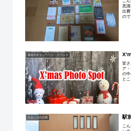
こん
意識
出費
ので
X’m
過去のキャンペーン・イベント
皆さ
ア・
の中
とこ
駅
スタッフの日常
こん