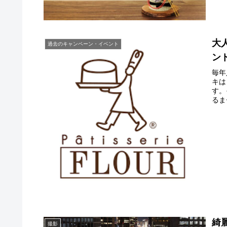
大
過去のキャンペーン・イベント
ン
毎年
キは
す。
るま
綺
撮影