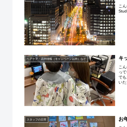
こん
St
キ
ヘアケア・店内情報（キャンペーン以外）など
こん
って
でも
いた
お
スタッフの日常