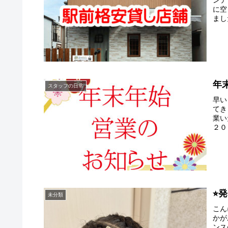
ンテ
に空
まし
年
スタッフの日常
早い
てき
業い
２０
⭐︎
未分類
こん
かが
ンス