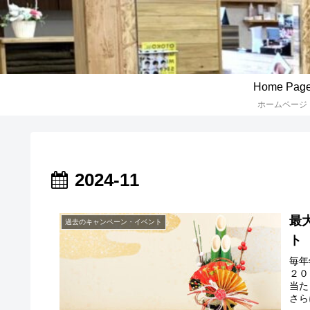
Home Pag
ホームページ
2024-11
最
過去のキャンペーン・イベント
ト
毎年
２０
当た
さら