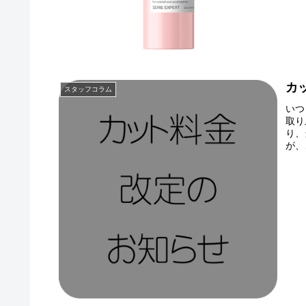
カ
スタッフコラム
いつ
取り
り、
が、