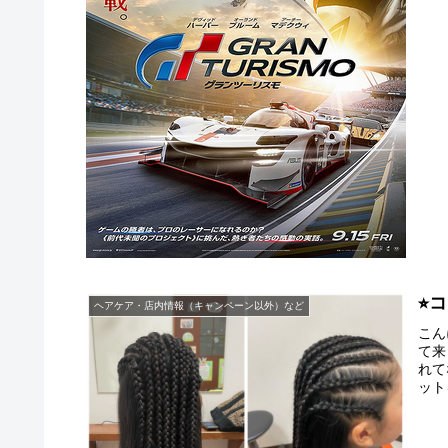
⭐︎
ヘアケア・店内情報（キャンペーン以外）など
こん
て来
れて
ット