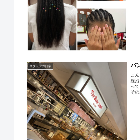
パ
スタッフの日常
こん
線沿
って
その