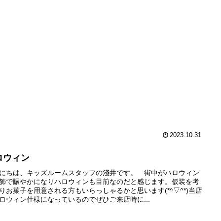
2023.10.31
ロウィン
にちは、キッズルームスタッフの淺井です。 街中がハロウィン
飾で賑やかになりハロウィンも目前なのだと感じます。仮装を考
りお菓子を用意される方もいらっしゃるかと思います(*^▽^*)当店
ロウィン仕様になっているのでぜひご来店時に...