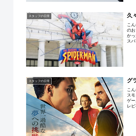
久
スタッフの日常
こん
のお
かっ
スパ
グ
スタッフの日常
こん
スモ
ゲー
レビ