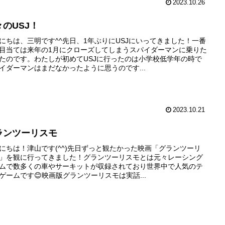
2023.10.26
々のUSJ！
にちは、三明です^^先日、1年ぶりにUSJにいってきました！一番
目当ては来年の1月にクローズしてしまうスパイダーマンに乗りた
たのです。わたしが初めてUSJに行ったのは小学校低学年の時で
イダーマンはまだなかったように思うのです...
2023.10.21
ランツーリスモ
にちは！津山です(⁠^⁠^⁠)先日ずっと観たかった映画「グランツーリ
」を観に行ってきました！グランツーリスモとは元々レーシング
ムで数多くの車やサーキットが収録されており世界中で人気のテ
ゲームです😊映画版グランツーリスモは実話...