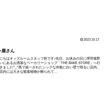
2023.10.17
ン屋さん
にちはキッズルームスタッフ乾です♪先日、お休みの日に堺羽曳野
いにあるお洒落なベーカリーショップ「THE BAKE STORE」へ行
きました^_^黒で統一されたシックな外観に白い壁で明るい店内、
店内には大きな観葉植物が飾られて...