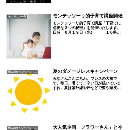
モンテッソーリ的子育て講座開催
モンテッソーリ
モンテッソーリ的子育て講座「子育てに
必要な３つの秘密」を開催いたします。
日時 ６月１９日（水） １０時よ
り１時間程度場所 ブレス・ヘア・デザ
イン 松原市上田１－７－６
０７２－３３７－１００７対象年齢 ０
歳～６歳まで参加費用は無...
夏のダメージレスキャンペーン
過去のキャンペーン・イベント
みなさんこんにちわ、ブレスの大橋で
す。毎日、暑くて、辛い日が続いていま
すね。夏は紫外線や汗などで髪や頭皮は
毎日ダメージを受けています。そこで、
ブレスでは夏のダメージレスキャンペー
ンとして、３つのキャンペーンをご用
意。①カット＆パーマ（カラー...
大人気企画「フラワーさん」と今
過去のキャンペーン・イベント