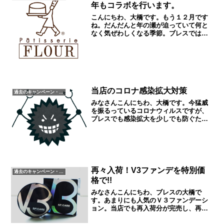
年もコラボを行います。
こんにちわ、大橋です。もう１２月です
ね。だんだんと年の瀬が迫っていて何と
なく気ぜわしくなる季節。ブレスでは、
毎年恒例の大人気企画フラワーさんのク
リスマスケーキプレゼントを今年も行い
ます。ハズレ無しのスイーツプレゼント
企画は、先着４００名とな...
当店のコロナ感染拡大対策
過去のキャンペーン・イベント
みなさんこんにちわ、大橋です。今猛威
を振るっているコロナウィルスですが、
ブレスでも感染拡大を少しでも防ぐため
にお客様にもご不便をおかけいたします
が、以下の事をご協力のお願いしており
ます。入店時には検温をお願いしており
37.3°C以上のお客様...
再々入荷！V3ファンデを特別価
過去のキャンペーン・イベント
格で!!
みなさんこんにちわ、ブレスの大橋で
す。あまりにも人気のＶ３ファンデーシ
ョン。当店でも再入荷分が完売し、再々
入荷致しました。ＳＮＳから火が付き、