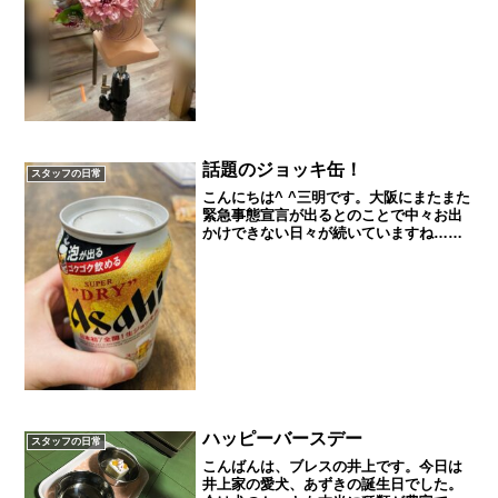
講習会がありそこで教わったスタイルを
ご紹介したいと...
話題のジョッキ缶！
スタッフの日常
こんにちは^ ^三明です。大阪にまたまた
緊急事態宣言が出るとのことで中々お出
かけできない日々が続いていますね…皆
様はどうお過ごしでしょうか？わたしは
というとお家で何か楽しめることがない
かとSNSでバズって入手困難になってい
たアサヒのジョッキ...
ハッピーバースデー
スタッフの日常
こんばんは、ブレスの井上です。今日は
井上家の愛犬、あずきの誕生日でした。