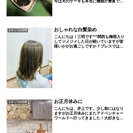
今は犬のケーキも本当に種類が豊富で犬
も幸せ者だなーと思いながらケーキを買
いました。帰ってからお祝いしてあげる
とケーキに大喜びのあずきでした(笑)来週
は梅雨本番ですね。毎...
おしゃれな白髪染め
スタッフの日常
こんにちは！三明です^^関西も梅雨入り
してジメジメした日が続いていますが皆
様いかがお過ごしですか？ブレスではそ
んな梅雨にぴったりなストレート・矯正
のキャンペーンを開催中なのでぜひご来
店くださいね♪詳しくはこちらから↓梅雨
に負けないキラ髪キャ...
お正月休みに
スタッフの日常
こんにちは、井上です。少し前にはなり
ますがお正月休みにまたアドベンチャー
ワールドへ行ってきました！大好きなパ
ンダを見に♪お正月ということもありすご
く人も多く、赤ちゃんパンダを見るのに1
時間待ちという状態でしたが、楽しんで