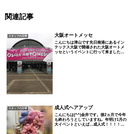
関連記事
大阪オートメッセ
スタッフの日常
こんにちは津山です先日南港にあるイン
テックス大阪で開催された大阪オートメ
ッセというイベントに行って来ましたオ
ートメッセとはカスタマイズされた車が
たくさん展示されるイベントなのですが
子供の頃から車が好きなのでとても楽し
めました 他にも色々な車...
成人式ヘアアップ
スタッフの日常
こんにちは(^^)金井です。後2ヵ月で今年
も終わろうとしていますね。年明け1月の
大イベントといえば…成人式！！！！来
年度の成人式はコロナウイルス対策で初
の3部制みたいですね。さ成人式に向けて