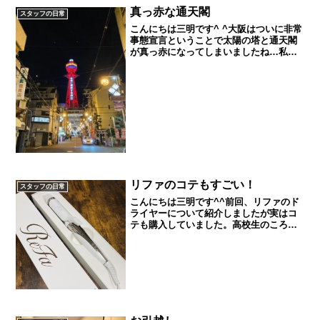
真っ赤な通天閣
スタッフの日常
こんにちは三明です^ ^大阪はついに非常
事態宣言ということで太陽の塔と通天閣
が真っ赤になってしまいましたね…私は
天王寺までは自転車通勤でいつも通天閣
の前を通るのですが、先日までは緑や紫
などカラフルに光っていたのに真っ赤と
なるとやはり異様な光...
リファのコテもすごい！
スタッフの日常
こんにちは三明です^^前回、リファのド
ライヤーについて紹介しましたが実はコ
テも購入していました。高校生のころか
ら（10年以上前になります…！）使って
いたどこのメーカーかもわからないコテ
を使用しており、いいものがあれば買い
換えたいなとずっと思...