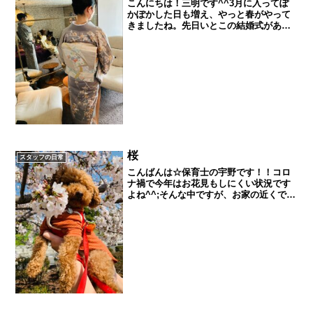
こんにちは！三明です^^3月に入ってぽ
かぽかした日も増え、やっと春がやって
きましたね。先日いとこの結婚式があり
母は式に参加するとのことでヘアセット
と訪問着の着付をしました♪去年の妹ぶり
の他装だったので何回かマネキンで練習
して挑みました。着付...
桜
スタッフの日常
こんばんは☆保育士の宇野です！！コロ
ナ禍で今年はお花見もしにくい状況です
よね^^;そんな中ですが、お家の近くでお
散歩がてら桜をみるだけでも癒されます
ね！来年は大勢でお花見できることを願
って、、、愛犬のちょこと(^^)