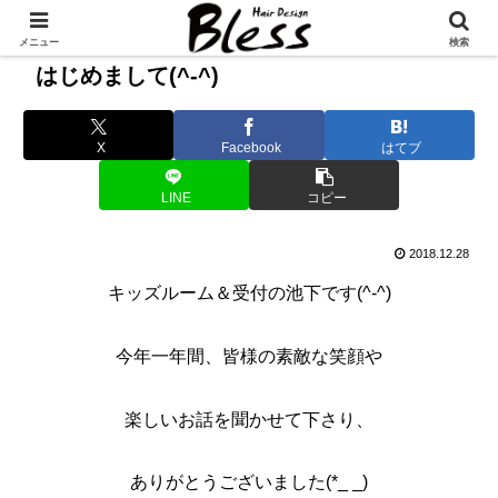
メニュー
検索
はじめまして(^-^)
X
Facebook
はてブ
LINE
コピー
2018.12.28
キッズルーム＆受付の池下です(^-^)
今年一年間、皆様の素敵な笑顔や
楽しいお話を聞かせて下さり、
ありがとうございました(*_ _)