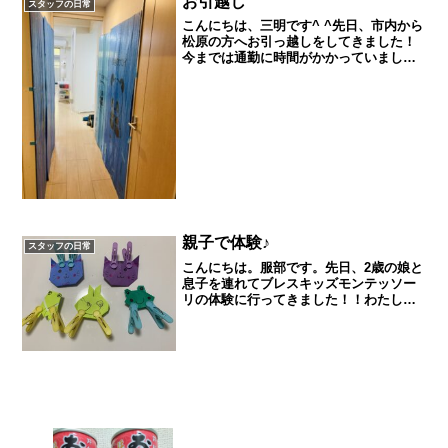
お引越し
スタッフの日常
こんにちは、三明です^ ^先日、市内から
松原の方へお引っ越しをしてきました！
今までは通勤に時間がかかっていました
が、近くなったのでとっても楽になりま
した♪引越し業者の方々が、旧居の感傷に
浸る間も無いくらい手際よくあれよあれ
と荷物を運び出して...
親子で体験♪
スタッフの日常
こんにちは。服部です。先日、2歳の娘と
息子を連れてブレスキッズモンテッソー
リの体験に行ってきました！！わたしも
どんなことをするのか、子供たちがどう
いう反応するのか凄く楽しみでした。モ
ンテッソーリはいろんな本で紹介されて
いてわたしもよく読んで...