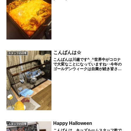
ろやかにとても美味しかったです♡〆は
チーズリゾット!!これまたとても美味しか
ったです(⌒▽⌒)
こんばんは☆
スタッフの日常
こんばんは川越です^_^世界中がコロナ
で大変なことになっていますね‥今年の
ゴールデンウィークは自粛が続き皆さま
我慢のゴールデンウィークになってしま
っていると思いますが体のため命のため
に頑張って耐え抜きましょう!!私も外に出
たい気持ちを押さえ...
Happy Halloween
スタッフの日常
こんばんは。キッズルームスタッフ乾で