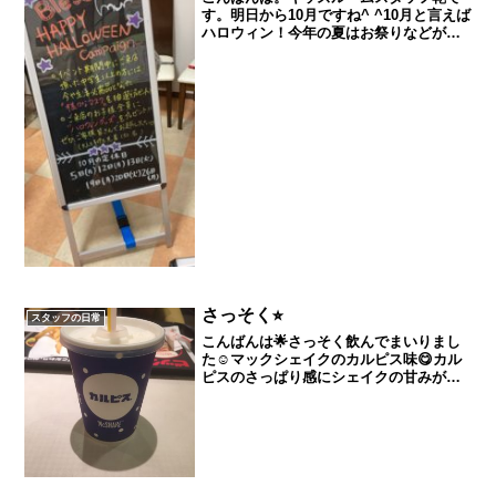
す。明日から10月ですね^ ^10月と言えば
ハロウィン！今年の夏はお祭りなどがな
く子ども達が楽しめるイベントが少なか
ったので、今回ブレスではハロウィンイ
ベントとして、ご来店のお子様にハロウ
ィングッズをプレ...
さっそく⭐︎
スタッフの日常
こんばんは🌟さっそく飲んでまいりまし
た☺︎マックシェイクのカルピス味😋カル
ピスのさっぱり感にシェイクの甘みが少
し♡美味しかったです♡新しいものには
ついつい飛びついてしまいますf^_^;)夏に
はオススメですので是非是非皆様ものん
でみてください...