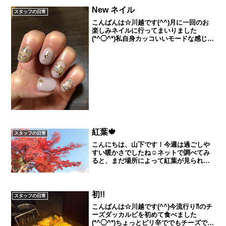
New ネイル
スタッフの日常
こんばんは☆川越です(^^)月に一回のお
楽しみネイルに行ってまいりました
(*^◯^*)私自身カッコいいモードな感じの
ネイルが好きなのですが春夏のネイルは
難しい…でも迷いに迷って今回はこんな
デザインにしました(^-^)春を通り越して
夏になっち...
紅葉🍁
スタッフの日常
こんにちは、山下です！今週は過ごしや
すい暖かさでしたね☺️ネットで調べてみ
ると、まだ場所によって紅葉が見られる
とのことだったので、この暖かさはいく
しかない！と思い奈良公園に行ってきま
した（＾Ｏ＾）鹿に追いかけられ叫びつ
つ、小学生の頃に社会見...
初!!
スタッフの日常
こんばんは☆川越です(^^)今流行り⁈のチ
ーズダッカルビを初めて食べました
(*^◯^*)ちょっとピリ辛ででもチーズでま