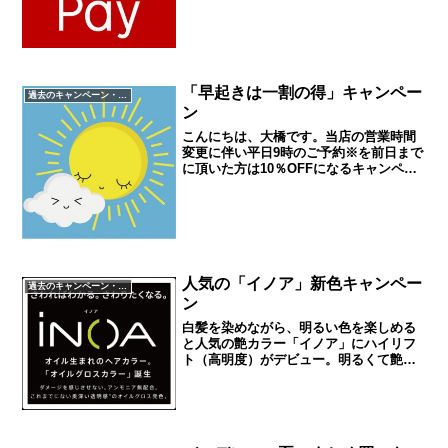
初めて使う方でご利用金額が5400円以上
（税込）の場合は、楽天ポイントを1000
円分プレゼン...
「早起きは一割の得」キャンペー
過去のキャンペーン・イベント
ン
こんにちは、大橋です。当店の営業時間
変更に伴い平日9時のご予約※を前日まで
に頂いた方は10％OFFになるキャンペー
ンを行います。ちょっとだけ早起きをし
て、ぜひお得な料金で施術を受けてくだ
さいね。皆さんの朝早いご来店を心より
お待ちしております...
人気の「イノア」新色キャンペー
過去のキャンペーン・イベント
ン
白髪を染めながら、明るい色を楽しめる
と人気の艶カラー「イノア」にハイリフ
ト（高明度）がデビュー。明るくて艶や
かな色を楽しむことができるようになり
ましたので、ぜひ一度お試しください。
※明度によっては白髪が染まらない色も
ございますので、担当者に...