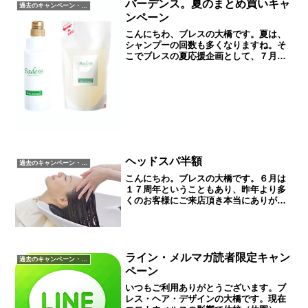
バーデンス。夏のまとめ買いキャ
過去のキャンペーン・イベント
ンペーン
こんにちわ、ブレスの大橋です。夏は、
シャンプーの回数も多くなりますね。そ
こでブレスの夏応援企画として、７月１
日（木）～８月３１日（火）の間にバー
デンスの詰替え（シャンプーorトリート
メント）を2本以上お買い上げの方は税抜
き価格の１０％を割引...
ヘッドスパ半額
過去のキャンペーン・イベント
こんにちわ。ブレスの大橋です。６月は
１７周年ということもあり、昨年より多
くのお客様にご来店頂き本当にありがと
うございました。７月からは新たに１８
周年へ向けてしっかりと歩んでいきます
ので、皆様よろしくお願い致します。と
ころで、最近はかなり熱く...
ライン・メルマガ読者限定キャン
過去のキャンペーン・イベント
ペーン
いつもご利用ありがとうございます。ブ
レス・ヘア・デザインの大橋です。現在