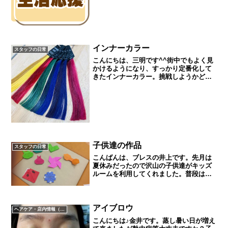
カットなどをされたときにトリートメン
トなどオプションメニューがあります
が、これが２つ目以降はすべ...
インナーカラー
スタッフの日常
こんにちは、三明です^^街中でもよく見
かけるようになり、すっかり定番化して
きたインナーカラー。挑戦しようかどう
しようか迷っている方も増えてきている
のではないでしょうか？今回は、当店で
施術したインナーカラーやイヤリングカ
ラーをピックアップして...
子供達の作品
スタッフの日常
こんばんは、ブレスの井上です。先月は
夏休みだったので沢山の子供達がキッズ
ルームを利用してくれました。普段はあ
まり来ない小学生の子供達も多く来てく
れ、賑わっていました。そんな子供達が
くれた折り紙の作品をちょろっと載せま
す。小学生にもなってくる...
アイブロウ
ヘアケア・店内情報（キャンペーン以外）など
こんにちは♪金井です。蒸し暑い日が増え