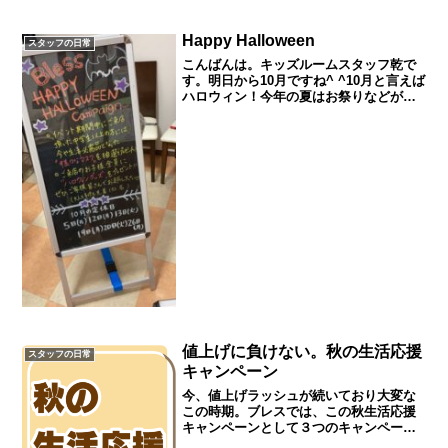
Happy Halloween
スタッフの日常
こんばんは。キッズルームスタッフ乾で
す。明日から10月ですね^ ^10月と言えば
ハロウィン！今年の夏はお祭りなどがな
く子ども達が楽しめるイベントが少なか
ったので、今回ブレスではハロウィンイ
ベントとして、ご来店のお子様にハロウ
ィングッズをプレ...
値上げに負けない。秋の生活応援
スタッフの日常
キャンペーン
今、値上げラッシュが続いており大変な
この時期。ブレスでは、この秋生活応援
キャンペーンとして３つのキャンペーン
を行います。１つ目はパーマ・カラー・