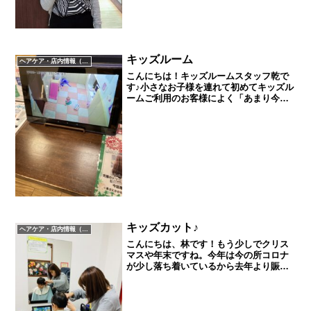
キッズルーム
ヘアケア・店内情報（キャンペーン以外）など
こんにちは！キッズルームスタッフ乾で
す♪小さなお子様を連れて初めてキッズル
ームご利用のお客様によく「あまり今ま
で子どもと離れたことがなくて大丈夫か
な？」「人見知りするようになってきた
けど大丈夫かな？」と不安な方も多いで
す。ブレスのキッズルー...
キッズカット♪
ヘアケア・店内情報（キャンペーン以外）など
こんにちは、林です！もう少しでクリス
マスや年末ですね。今年は今の所コロナ
が少し落ち着いているから去年より賑わ
うんでしょうね♪皆様はクリスマスや年末
年始のご予定はお決まりですか？先日お
店で息子のカットをしました！まだ1歳10
か月なので立ち上が...