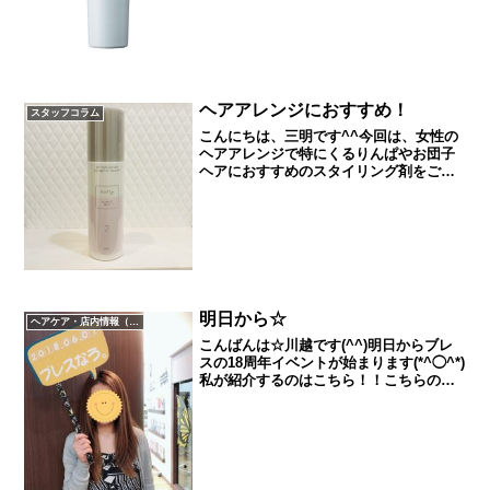
元に戻ってしまいますが急なお出かけや
中々カラーをする時間が取...
ヘアアレンジにおすすめ！
スタッフコラム
こんにちは、三明です^^今回は、女性の
ヘアアレンジで特にくるりんぱやお団子
ヘアにおすすめのスタイリング剤をご紹
介します。それがこちら、ノフィニュア
ンスミルク（税込1760円）です！こちら
の商品は、アレンジする前に髪全体にな
じませることで適度...
明日から☆
ヘアケア・店内情報（キャンペーン以外）など
こんばんは☆川越です(^^)明日からブレ
スの18周年イベントが始まります(*^◯^*)
私が紹介するのはこちら！！こちらのパ
ネルをもってインスタなどにアップして
いただくとなんとポイントが2倍になりま
す(⌒▽⌒)他にも色々なパネルやインスタ
映え...