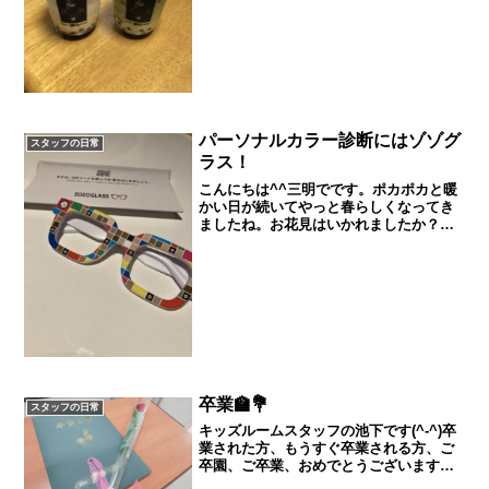
さい(o...
パーソナルカラー診断にはゾゾグ
スタッフの日常
ラス！
こんにちは^^三明でです。ポカポカと暖
かい日が続いてやっと春らしくなってき
ましたね。お花見はいかれましたか？ま
たお話聞かせてください♪以前金井さんが
パーソナルカラーについてのブログをあ
げていましがみなさん見られましたか？
パーソナルカラーはメ...
卒業🏫💐
スタッフの日常
キッズルームスタッフの池下です(^-^)卒
業された方、もうすぐ卒業される方、ご
卒園、ご卒業、おめでとうございます💐
我が家でも二人の娘が卒業です。次女は