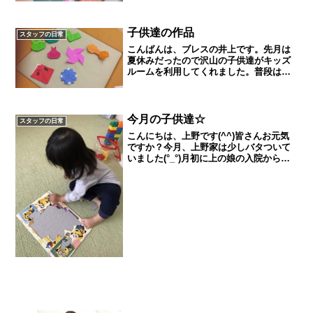
進路が決まっていない中の卒業式。なん
だか落ち着かないですね。同じように、
後少しで受験という...
子供達の作品
スタッフの日常
こんばんは、ブレスの井上です。先月は
夏休みだったので沢山の子供達がキッズ
ルームを利用してくれました。普段はあ
まり来ない小学生の子供達も多く来てく
れ、賑わっていました。そんな子供達が
くれた折り紙の作品をちょろっと載せま
す。小学生にもなってくる...
今月の子供達☆
スタッフの日常
こんにちは、上野です(^^)皆さんお元気
ですか？今月、上野家は少しバタついて
いました(°_°)月初に上の娘の入院から始
まりすぐに3歳児健診や運動会、下の子の
お熱…大変やー！と思っているうちにも
お10月も終わりですね^^;そんな子供達も
今は元...