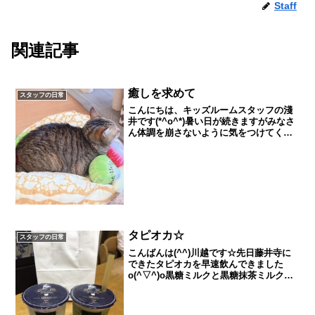
Staff
関連記事
癒しを求めて
スタッフの日常
こんにちは、キッズルームスタッフの淺
井です(*^o^*)暑い日が続きますがみなさ
ん体調を崩さないように気をつけてくだ
さいね！私はこの間猫カフェに行ってき
ました！私の家にも犬と猫がいるのです
が違う猫ちゃんとも触れ合ってみたくて
行ってしまいまし...
タピオカ☆
スタッフの日常
こんばんは(^^)川越です☆先日藤井寺に
できたタピオカを早速飲んできました
o(^▽^)o黒糖ミルクと黒糖抹茶ミルクを
飲んだのですがタピオカもたっぷり入っ
てて美味しかったですo(^-^)o今流行りの
タピオカ！！皆様も是非飲んでみてくだ