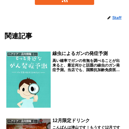
Staff
関連記事
線虫によるガンの発症予測
ヘアケア・店内情報（キャンペーン以外）など
高い確率でガンの有無を調べることが出
来ると、最近何かと話題の線虫のガン発
症予測。当店でも、国際抗加齢免疫医学
学会の「健康免疫研究会」の会員になる
と、自分の尿を検体として提出する代わ
りに、希望者には１年間で４回まで検査
結果をフィードバックして...
12月限定ドリンク
ヘアケア・店内情報（キャンペーン以外）など
こんばんは津山です！もうすぐ12月です