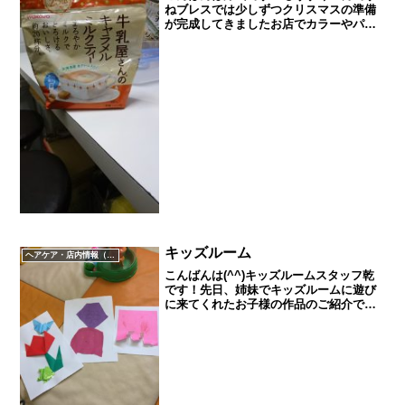
ねブレスでは少しずつクリスマスの準備
が完成してきましたお店でカラーやパー
マをしていただいたお客様には待ち時間
中にお飲み物をお出ししていますが12月
は1ヶ月限定で特別なドリンクを用意して
いますそれがこちら...
キッズルーム
ヘアケア・店内情報（キャンペーン以外）など
こんばんは(^^)キッズルームスタッフ乾
です！先日、姉妹でキッズルームに遊び
に来てくれたお子様の作品のご紹介です
^_^折り紙を使ってステキな作品ができ
ました♪キッズルームではコロナ対策とし
て、手指、玩具などの消毒、検温、マス
クの着用、適度な...