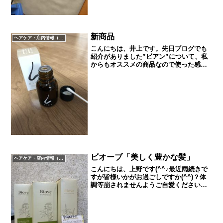
新商品
ヘアケア・店内情報（キャンペーン以外）など
こんにちは、井上です。先日ブログでも
紹介がありました”ビアン”について、私
からもオススメの商品なので使った感想
として紹介させて頂きます(^^)私は花粉
症で毎年悩んでいます。止めれることな
く流れてくる鼻水…そんな私がビアンを
使ってから、日中は...
ビオーブ「美しく豊かな髪」
ヘアケア・店内情報（キャンペーン以外）など
こんにちは、上野です(^^♪最近雨続きで
すが皆様いかがお過ごしですか(^^)？体
調等崩されませんようご自愛ください
ね！本日ご紹介させて頂くのはビオーブ
のシャンプー、トリートメント、お風呂
上がりのナリシングです！まずビオーブ
についてご説明しま...