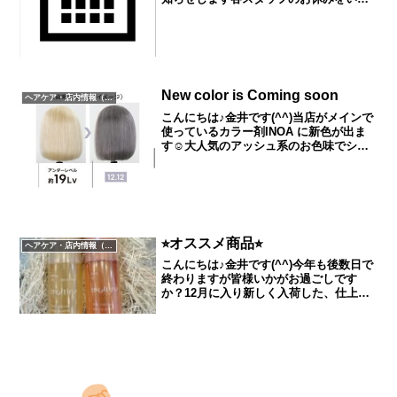
だく日にちを記載していきます●大橋(マ
ネージャー) 18日(火)●津山 27日(木)●
上野 9日(日) 11日(火) 16日(日)...
New color is Coming soon
ヘアケア・店内情報（キャンペーン以外）など
こんにちは♪金井です(^^)当店がメインで
使っているカラー剤INOA に新色が出ま
す☺︎大人気のアッシュ系のお色味でシル
バーとホワイトアッシュの2色になりま
す。＊シルバーの特長は 柔らかいニュ
アンスと 透明感を表現してくれます。
＊ホワイトア...
⭐︎オススメ商品⭐︎
ヘアケア・店内情報（キャンペーン以外）など
こんにちは♪金井です(^^)今年も後数日で
終わりますが皆様いかがお過ごしです
か？12月に入り新しく入荷した、仕上げ
に使える万能オイルをご紹介したいと思
います。モルティナ ピュアオイル(ピン
ク)とシャイニーオイル(黄色)です！シャ
イニーオイル...