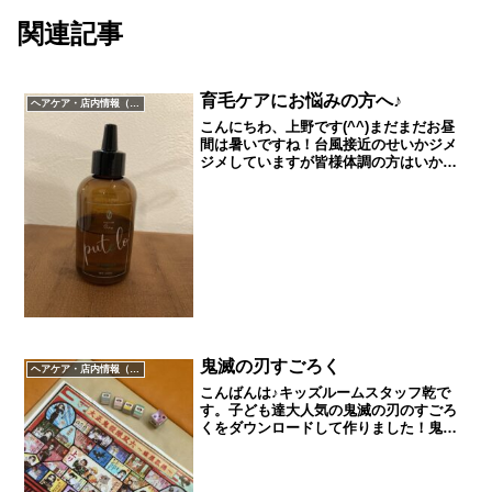
関連記事
育毛ケアにお悩みの方へ♪
ヘアケア・店内情報（キャンペーン以外）など
こんにちわ、上野です(^^)まだまだお昼
間は暑いですね！台風接近のせいかジメ
ジメしていますが皆様体調の方はいかが
ですか？私は冬の方が好きなので早くな
らないかなーとワクワクしています！！
早速ですが今回はプテロの「ARエッセン
ス」をご紹介します...
鬼滅の刃すごろく
ヘアケア・店内情報（キャンペーン以外）など
こんばんは♪キッズルームスタッフ乾で
す。子ども達大人気の鬼滅の刃のすごろ
くをダウンロードして作りました！鬼滅
の刃の人気はすごいですね！小さなお子
様達も歌を歌ってくれたり色々知ってい
て教えてくれます。すごろくもなかなか