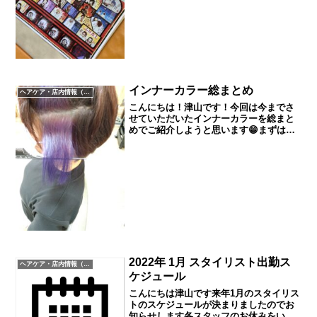
面白くて鬼滅の刃大好きな...
インナーカラー総まとめ
ヘアケア・店内情報（キャンペーン以外）など
こんにちは！津山です！今回は今までさ
せていただいたインナーカラーを総まと
めでご紹介しようと思います😁まずは赤
色から😁赤色ははっきり目立たせたい時
にオススメです！次はグリーン😁グリー
ンも色味がはっきりしているので目立ち
やすいです！その中でもグ...
2022年 1月 スタイリスト出勤ス
ヘアケア・店内情報（キャンペーン以外）など
ケジュール
こんにちは津山です来年1月のスタイリス
トのスケジュールが決まりましたのでお
知らせします各スタッフのお休みをいた