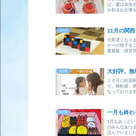
は、夏は金魚
を釣るお仕事
で、2歳さん
のペアリ...
11月の関
未分類
大変遅くなり
ナーの様子を
重量板、雑音
に向けての茶
示でも...
大好評。無
未分類
１０月に松原
り。移転後、
なっておりま
ます。少しで
に立てれ...
一月も終わ
未分類
1月もあっと
のみんなあつ
読んでいまし