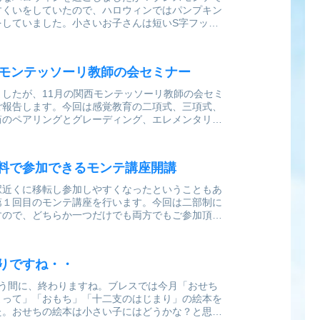
すくいをしていたので、ハロウィンではパンプキン
をしていました。小さいお子さんは短いS字フック
からは釣り竿を用意して釣っていきます。色と数字
西モンテッソーリ教師の会セミナー
ましたが、11月の関西モンテッソーリ教師の会セミ
ご報告します。今回は感覚教育の二項式、三項式、
筒のペアリングとグレーディング、エレメンタリー
色の階段の数値化について学びました✨三項式の提
料で参加できるモンテ講座開講
駅近くに移転し参加しやすくなったということもあ
第１回目のモンテ講座を行います。今回は二部制に
すので、どちらか一つだけでも両方でもご参加頂け
もモンテッソーリ教育を知って頂き、子育てのお役
りですね・・
いう間に、終わりますね。ブレスでは今月「おせち
まって」「おもち」「十二支のはじまり」の絵本を
た。おせちの絵本は小さい子にはどうかな？と思い