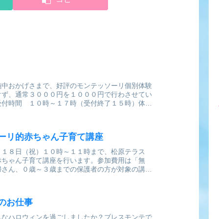
施中おかげさまで、好評のモンテッソーリ個別体験
けず、通常３０００円を１０００円で行わさせてい
受付時間 １０時～１７時（受付終了１５時）体験
（モンテッソーリについての質疑応答や説明を含
ーリ的赤ちゃん子育て講座
月１８日（祝）１０時～１１時まで、松原テラス
赤ちゃん子育て講座を行います。参加費用は「無
婦さん、０歳～３歳までの保護者の方が対象の講座
まだ赤ちゃんだから、何にもすることないと思って
.
のお仕事
んなハロウィンを過ごしましたか？ブレスモンテで