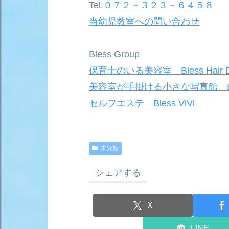
Tel:
０７２－３２３－６４５８
当幼児教室への問い合わせ
Bless Group
保育士のいる美容室 Bless Hair D
美容室が手掛ける小さな写真館 Bless 
セルフエステ Bless ViVi
未分類
シェアする
X
LINE