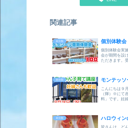
関連記事
個別体験会
未分類
個別体験会実
会が期間を設
ただきます。
時間 6０分
む）モンテ...
モンテッソ
未分類
こんにちは９
（輝）※にて
料」です。妊
になります。
いませんか？..
ハロウィン
未分類
皆さんは、ど