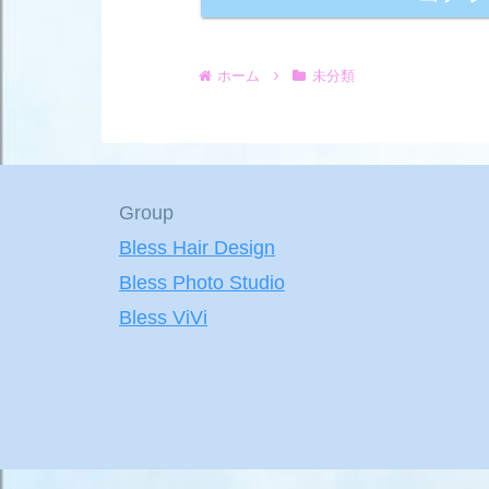
ホーム
未分類
Group
Bless Hair Design
Bless Photo Studio
Bless ViVi