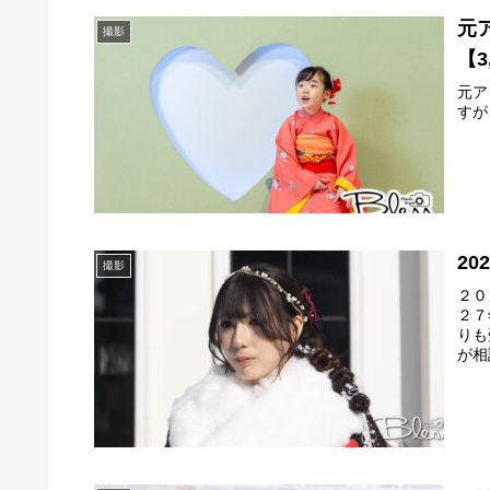
元
撮影
【3
元ア
すが
2
撮影
２０
２７
りも
が相