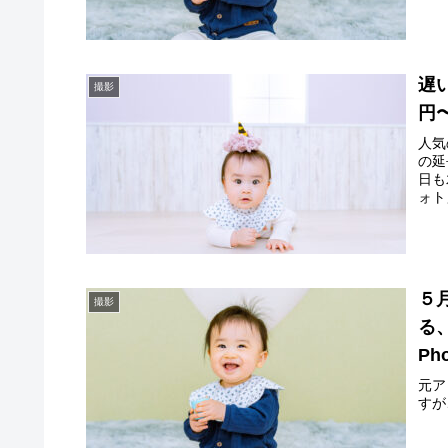
遅
撮影
円〜
人気
の延
日も
ォト
５
撮影
る、
Pho
元ア
すが