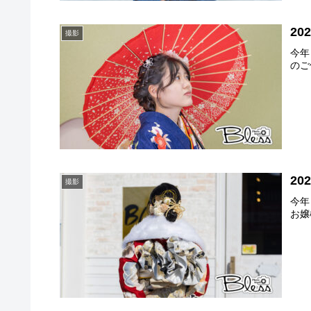
2
撮影
今年
のご
2
撮影
今年
お嬢