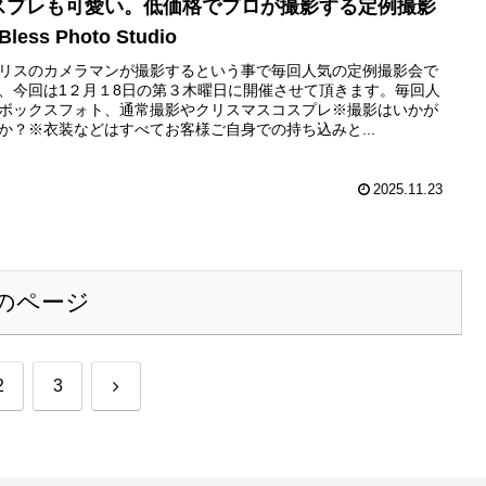
スプレも可愛い。低価格でプロが撮影する定例撮影
Bless Photo Studio
リスのカメラマンが撮影するという事で毎回人気の定例撮影会で
、今回は1２月１8日の第３木曜日に開催させて頂きます。毎回人
ボックスフォト、通常撮影やクリスマスコスプレ※撮影はいかが
か？※衣装などはすべてお客様ご自身での持ち込みと...
2025.11.23
のページ
次
2
3
へ