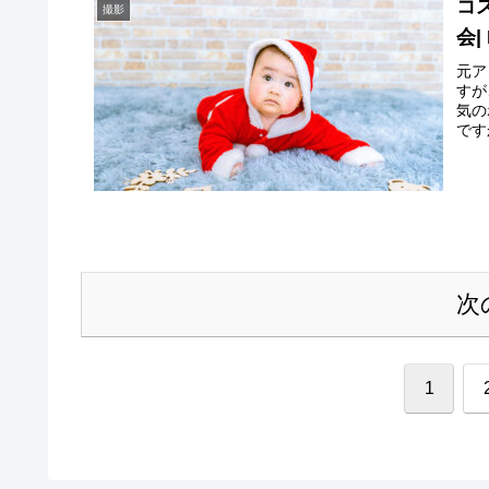
コ
撮影
会| 
元ア
すが
気の
です
次
1