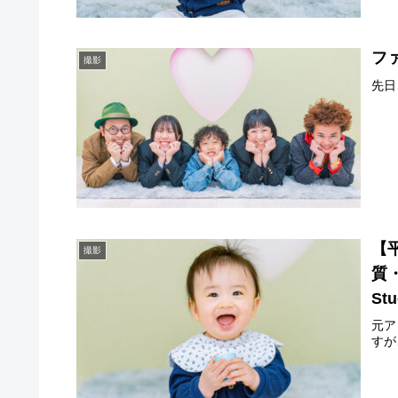
ファ
撮影
先日
【
撮影
質・
Stu
元ア
すが