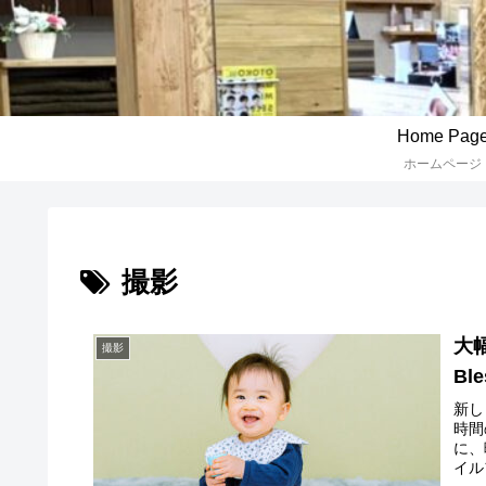
Home Pag
ホームページ
撮影
大
撮影
Ble
新し
時間
に、
イル