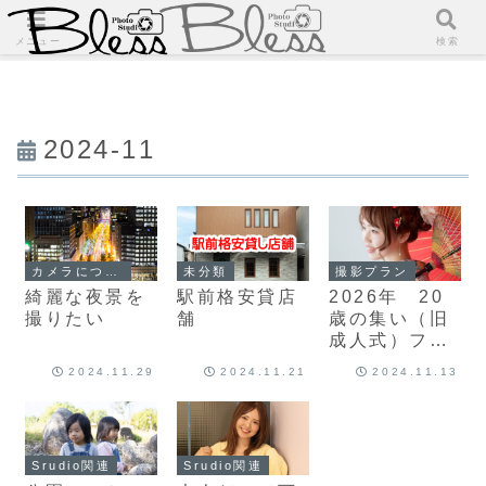
メニュー
検索
2024-11
カメラについて
未分類
撮影プラン
綺麗な夜景を
駅前格安貸店
2026年 20
撮りたい
舗
歳の集い（旧
成人式）フォ
トプラン
2024.11.29
2024.11.21
2024.11.13
Srudio関連
Srudio関連