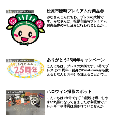
松原市臨時プレミアム付商品券
過去のキャンペーン・イベント
みなさんこんにちわ、ブレスの大橋で
す。みなさんは、松原市臨時プレミアム
付商品券の申し込みは行われましたか？
なんと、10000円で、13000円分の商品券
が購入できるという超お得な松原市臨時
プレミアム付商品券。当店でもご利用が
可能なので、お持...
ありがとう25周年キャンペーン
過去のキャンペーン・イベント
こんにちは、ブレスの大橋です。6月でブ
レスは2５周年（前身のPineGroveから数
えるとなんと39年）を迎えることができ
ました。四半世紀です。ブレスがオープ
ンした時は不安でいっぱいでしたが、こ
んなにも長く皆様に支えられて営業し続
けることが...
ハロウィン撮影スポット
スタッフの日常
こんにちは♪金井です(^^)朝晩は過ごしや
すい気候になってきましたが寒暖差でア
レルギーや体調は崩されていませんか？
今回はハロウィン限定の撮影スポットに
ついてご紹介させて頂きたいと思いま