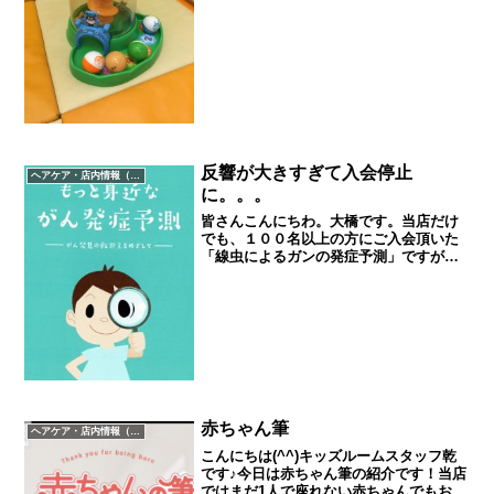
才の小さなお子様向けのたまおとし遊び
のおもちゃです。ボールを入れるとポン
っと音がして玉が落ち...
反響が大きすぎて入会停止
ヘアケア・店内情報（キャンペーン以外）など
に。。。
皆さんこんにちわ。大橋です。当店だけ
でも、１００名以上の方にご入会頂いた
「線虫によるガンの発症予測」ですが、
TVの影響もあり、申し込み数増大の為、
一度、７月末をもって美容室へ納入元か
らの供給がストップするという事が決定
いたしました。検体の送...
赤ちゃん筆
ヘアケア・店内情報（キャンペーン以外）など
こんにちは(^^)キッズルームスタッフ乾
です♪今日は赤ちゃん筆の紹介です！当店
ではまだ1人で座れない赤ちゃんでもお母