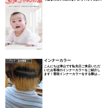
様やお父様が抱っこして、スタイリスト
が素早くカットさせていただき、胎毛筆
(赤ちゃん筆)を作っていただけます！飾っ
ておくタイプ...
インナーカラー
ヘアケア・店内情報（キャンペーン以外）など
こんにちは津山です🙋先日ご来店いただ
いたお客様のインナーカラーをご紹介し
ます！普段インナーカラーをする際は赤
や緑など鮮やかな色ですることが多いで
すがこちらのお客様は前回鮮やかなオレ
ンジを楽しまれて今回は通常のカラーで
染めたいとのご要望でした...