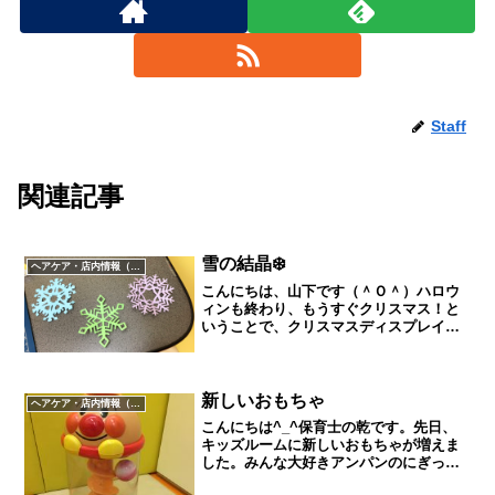
Staff
関連記事
雪の結晶❄️
ヘアケア・店内情報（キャンペーン以外）など
こんにちは、山下です（＾Ｏ＾）ハロウ
ィンも終わり、もうすぐクリスマス！と
いうことで、クリスマスディスプレイ用
に折り紙で雪の結晶を作っています(`･ω･
´)この雪の結晶たちが12月からお店でお洒
落なクリスマス飾りになります🎄🎁どん
な風に飾られ...
新しいおもちゃ
ヘアケア・店内情報（キャンペーン以外）など
こんにちは^_^保育士の乾です。先日、
キッズルームに新しいおもちゃが増えま
した。みんな大好きアンパンのにぎっ
て！おとして！くるコロタワーです♪1.2